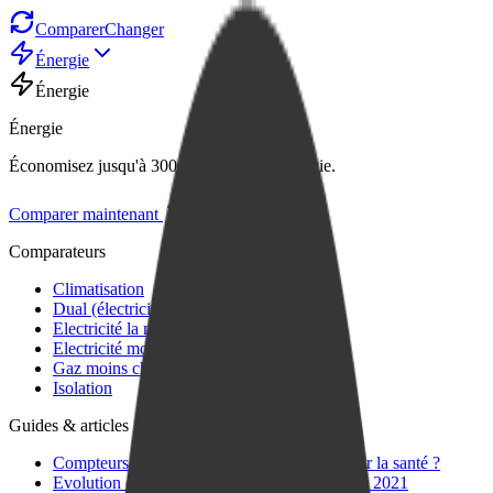
Comparer
Changer
Énergie
Énergie
Énergie
Économisez jusqu'à 300 €/an sur votre énergie.
Comparer maintenant
Comparateurs
Climatisation
Dual (électricité et gaz)
Electricité la moins chère
Electricité moins chère
Gaz moins cher
Isolation
Guides & articles
Compteurs Linky dangers : quels risques pour la santé ?
Evolution du prix du gaz : +8,7% HT en août 2021