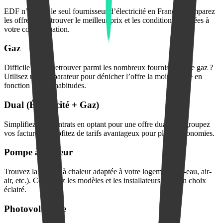
EDF n’est pas le seul fournisseur d’électricité en France. Comparez
les offres pour trouver le meilleur prix et les conditions adaptées à
votre consommation.
Gaz
Difficile de s’y retrouver parmi les nombreux fournisseurs de gaz ?
Utilisez un comparateur pour dénicher l’offre la moins chère en
fonction de vos habitudes.
Dual (Électricité + Gaz)
Simplifiez vos contrats en optant pour une offre duale. Regroupez
vos factures et profitez de tarifs avantageux pour plus d’économies.
Pompe à chaleur
Trouvez la pompe à chaleur adaptée à votre logement (air-eau, air-
air, etc.). Comparez les modèles et les installateurs pour un choix
éclairé.
Photovoltaïque