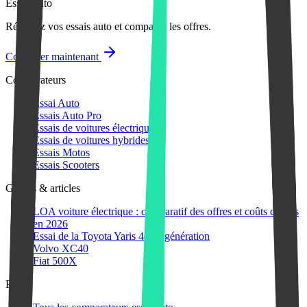
Essai Auto
Réservez vos essais auto et comparez les offres.
Comparer maintenant
Comparateurs
Essai Auto
Essais Auto Pro
Essais de voitures électriques
Essais de voitures hybrides
Essais Motos
Essais Scooters
Guides & articles
LOA voiture électrique : comparatif des offres et coûts cachés
en 2026
Essai de la Toyota Yaris 4ème génération
Volvo XC40
Fiat 500X
Plus