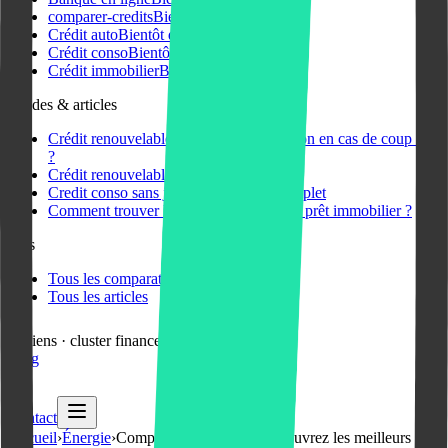
comparer-credits
Bientôt disponible
Crédit auto
Bientôt disponible
Crédit conso
Bientôt disponible
Crédit immobilier
Bientôt disponible
Guides & articles
Crédit renouvelable en ligne : une solution en cas de coup dur
?
Crédit renouvelable def et avantages
Credit conso sans justificatif : guide complet
Comment trouver la meilleure assurance prêt immobilier ?
Plus
Tous les comparateurs crédit & finances
Tous les articles
12 liens · cluster finances
Tout voir
Blog
Contact
Accueil
›
Énergie
›
Comparateur énergie : Découvrez les meilleurs