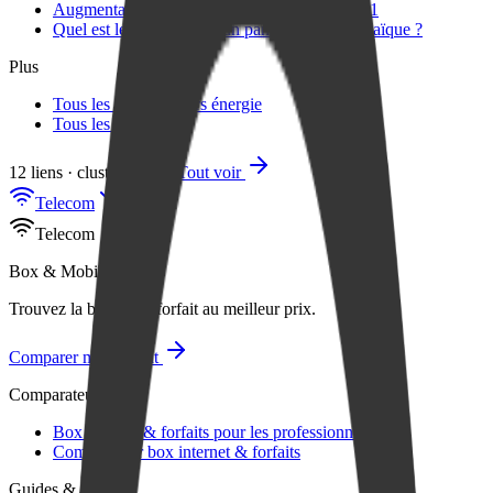
Augmentation prix gaz ? +5,3 % en Août 2021
Quel est le rendement d’un panneau photovoltaïque ?
Plus
Tous les comparateurs énergie
Tous les articles
12 liens · cluster énergie
Tout voir
Telecom
Telecom
Box & Mobile
Trouvez la box ou le forfait au meilleur prix.
Comparer maintenant
Comparateurs
Box internet & forfaits pour les professionnels
Comparateur box internet & forfaits
Guides & articles