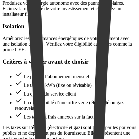
Produisez votre énergie autonome avec des panneaux solaires.
Estimez la rentabilité de votre investissement et choisissez un
installateur fiable.
Isolation
Améliorez les performances énergétiques de votre logement avec
une isolation adaptée. Vérifiez votre éligibilité aux aides comme la
prime CEE.
Critères à vérifier avant de choisir
Le prix de l’abonnement mensuel
Le tarif du kWh (fixe ou révisable)
La qualité du service client
La disponibilité d’une offre verte (électricité ou gaz
renouvelable)
Les taxes et frais annexes sur la facture
Les taxes sur l’énergie (électricité et gaz) sont fixées par les pouvoirs
publics et ne dépendent pas du fournisseur. Elles représentent une
part importante de votre facture.