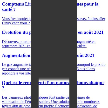
Compteurs Linky dangers : quels risques pour la
santé ?
Vous êtes inquiet pour votre santé depuis que vous avez fait installer
Linky chez vous ?
Evolution du prix du gaz : +8,7% HT en août 2021
Découvrez pourquoi le tarif règlementé du gaz a augmenté en
septembre 2021 et trouvez l'offre de gaz la moins chère.
Augmentation prix gaz ? +5,3 % en Août 2021
Le gaz augmente tous les mois, mais savez-vous pourquoi le prix du
gaz connaît une réelle hausse ces derniers mois ? Nous allons
répondre à vos interrogations dans cet article.
Quel est le rendement d’un panneau photovoltaïque
?
Les panneaux photovoltaïques font partie des systèmes de
valorisation de l’énergie solaire. Une solution pour de nombreux
foyers afin de produire leur propre électricité. Il est essentiel de