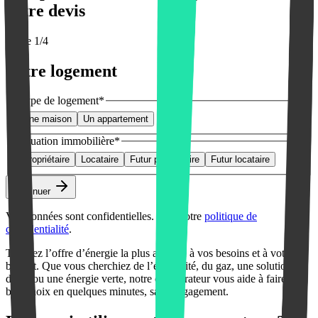
votre devis
Étape
1
/
4
Votre logement
Type de logement
*
Une maison
Un appartement
Situation immobilière
*
Propriétaire
Locataire
Futur propriétaire
Futur locataire
Continuer
Vos données sont confidentielles. Voir notre
politique de
confidentialité
.
Trouvez l’offre d’énergie la plus adaptée à vos besoins et à votre
budget. Que vous cherchiez de l’électricité, du gaz, une solution
duale ou une énergie verte, notre comparateur vous aide à faire le
bon choix en quelques minutes, sans engagement.