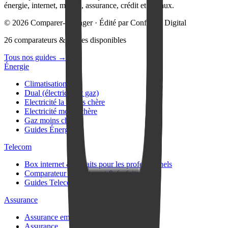
énergie, internet, mobile, assurance, crédit et travaux.
© 2026 Comparer-Changer · Édité par Confluent Digital
26 comparateurs & guides disponibles
Tous nos guides
→
Énergie
Climatisation
Dual (électricité et gaz)
Electricité la moins chère
Electricité moins chère
Gaz moins cher
Guides Énergie
Telecom
Box internet & forfaits pour les professionnels
Comparateur box internet & forfaits
Guides Telecom
Assurance
Assurance emprunteur
Assurance